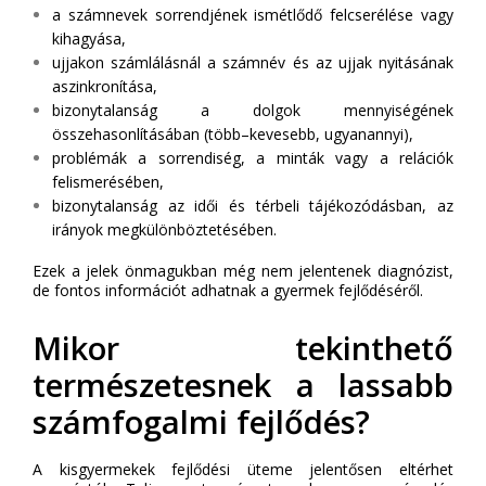
a számnevek sorrendjének ismétlődő felcserélése vagy
kihagyása,
ujjakon számlálásnál a számnév és az ujjak nyitásának
aszinkronítása,
bizonytalanság a dolgok mennyiségének
összehasonlításában (több–kevesebb, ugyanannyi),
problémák a sorrendiség, a minták vagy a relációk
felismerésében,
bizonytalanság az idői és térbeli tájékozódásban, az
irányok megkülönböztetésében.
Ezek a jelek önmagukban még nem jelentenek diagnózist,
de fontos információt adhatnak a gyermek fejlődéséről.
Mikor tekinthető
természetesnek a lassabb
számfogalmi fejlődés?
A kisgyermekek fejlődési üteme jelentősen eltérhet