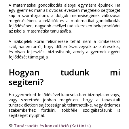
A matematikai gondolkodás alapjai egymásra épülnek. Ha
egy gyermek már az óvodás években megfelelő segítséget
kap a számfogalom, a dolgok mennyiségének változásai
megértésében, a relációk és a matematikai gondolkodás
fejlődésében, nagyobb eséllyel tud sikeresen bekapcsolódni
az iskolai matematika tanulásába.
A rizikójelek korai felismerése tehát nem a címkézésről
szól, hanem arról, hogy időben észrevegyük az eltéréseket,
és olyan fejlesztést biztosítsunk, amely a gyermek egyéni
fejlődését támogatja.
Hogyan tudunk mi
segíteni?
Ha gyermeked fejlődésével kapcsolatban bizonytalan vagy,
vagy szeretnéd jobban megérteni, hogy a tapasztalt
tünetek életkori sajátosságnak tekinthetők-e, vagy érdemes
szakemberhez fordulni, többféle szolgáltatásunk is
segítséget nyújthat.
💜
Tanácsadás és konzultáció (Kattints!)