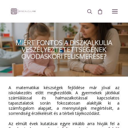
KEZDŐLAP
MIÉRT FONTOS A DISZKALKULIA
DISZKALKULIA TESZT
VESZÉLYEZTETETTSÉGÉNEK
ÓVODÁSKORI FELISMERÉSE?
CSAPAT
HÍREK / CIKKEK
KÉPZÉSEINK
VÁSÁRLÁS
A matematikai készségek fejlődése már jóval az
iskolakezdés előtt megkezdődik. A gyermekek játékkal
KAPCSOLAT
számlálással és halmazalkotással kapcsolatos
tapasztalatok során fokozatosan alakítják ki a
KOSÁR
számfogalom alapjait, a mennyiségek megértését, a
sorrendiség érzékelését és a térbeli tájékozódást.
A FIÓKOM
Az elmúlt évek kutatásai egyre inkább arra hívják fel a