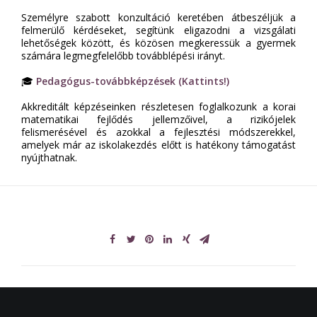
Személyre szabott konzultáció keretében átbeszéljük a
felmerülő kérdéseket, segítünk eligazodni a vizsgálati
lehetőségek között, és közösen megkeressük a gyermek
számára legmegfelelőbb továbblépési irányt.
🎓
Pedagógus-továbbképzések (Kattints!)
Akkreditált képzéseinken részletesen foglalkozunk a korai
matematikai fejlődés jellemzőivel, a rizikójelek
felismerésével és azokkal a fejlesztési módszerekkel,
amelyek már az iskolakezdés előtt is hatékony támogatást
nyújthatnak.