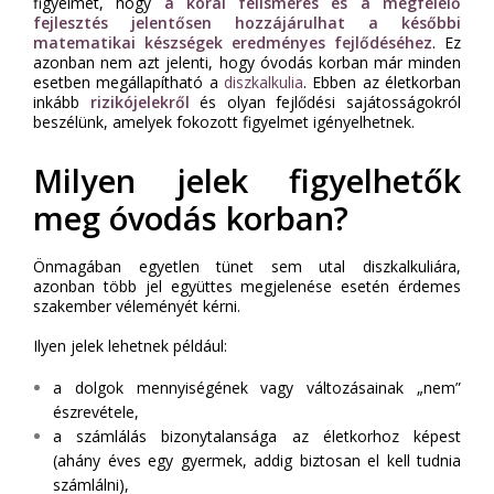
figyelmet, hogy
a korai felismerés és a megfelelő
fejlesztés jelentősen hozzájárulhat a későbbi
matematikai készségek eredményes fejlődéséhez
. Ez
azonban nem azt jelenti, hogy óvodás korban már minden
esetben megállapítható a
diszkalkulia
. Ebben az életkorban
inkább
rizikójelekről
és olyan fejlődési sajátosságokról
beszélünk, amelyek fokozott figyelmet igényelhetnek.
Milyen jelek figyelhetők
meg óvodás korban?
Önmagában egyetlen tünet sem utal diszkalkuliára,
azonban több jel együttes megjelenése esetén érdemes
szakember véleményét kérni.
Ilyen jelek lehetnek például:
a dolgok mennyiségének vagy változásainak „nem”
észrevétele,
a számlálás bizonytalansága az életkorhoz képest
(ahány éves egy gyermek, addig biztosan el kell tudnia
számlálni),